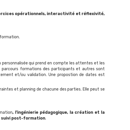
ercices
opérationnels, interactivité et réflexivité,
 formation.
 personnalisée qui prend en compte les attentes et les
s
parcours formations des participants et autres sont
tement et/ou validation. Une propostion de dates est
raintes et planning de chacune des parties. Elle peut se
mation
, l'ingénierie pédagogique, la création et la
e
suivi post-formation
.