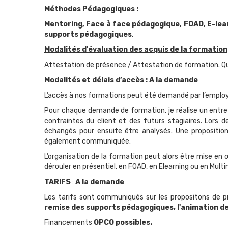
Méthodes Pédagogiques
:
Mentoring, Face à face pédagogique, FOAD, E-lear
supports pédagogiques
.
Modalités d'évaluation des acquis de la formation
Attestation de présence / Attestation de formation. Qui
Modalités et délais d’accès
: A la demande
L’accès à nos formations peut été demandé par l’employeu
Pour chaque demande de formation, je réalise un entre
contraintes du client et des futurs stagiaires. Lors d
échangés pour ensuite être analysés. Une propositio
également communiquée.
L’organisation de la formation peut alors être mise en 
dérouler en présentiel, en FOAD, en Elearning ou en Mult
TARIFS
:
A la demande
Les tarifs sont communiqués sur les propositons de 
remise des supports pédagogiques, l'animation d
Financements
OPCO possibles.