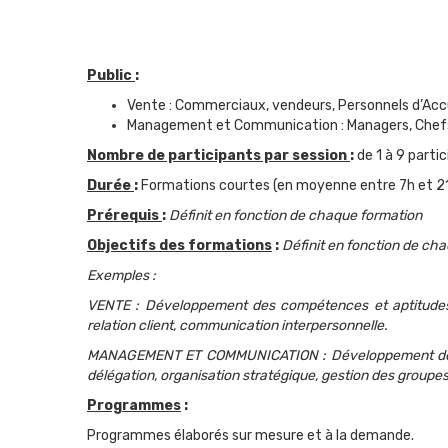
Public
:
Vente : Commerciaux, vendeurs, Personnels d’Accu
Management et Communication : Managers, Chefs 
Nombre de participants par session
:
de 1 à 9 parti
Durée
:
Formations courtes (en moyenne entre 7h et 2
Prérequis
:
Définit en fonction de chaque formation
Objectifs des formations
:
Définit en fonction de ch
Exemples :
VENTE : Développement des compétences et aptitudes c
relation client, communication interpersonnelle.
MANAGEMENT ET COMMUNICATION : Développement des com
délégation, organisation stratégique, gestion des groupes
Programmes
:
Programmes élaborés sur mesure et à la demande.