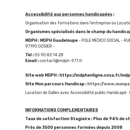
Accessibilité aux personnes handicapées
:
Organisation des formations dans l’entreprise ou Locati
Organismes spécialisés dans le champ du handicap
MDPH :
MDPH Guadeloupe
-
POLE MEDICO SOCIAL
-
RU
97190 GOSIER
–
Tèl :
05 90 83 14 28
Email :
contact@mdph-971.fr
Site web MDPH :
https://mdphenligne.cnsa.fr/md
Site Mon parcours Handicap :
https://www.monpar
Location de Salles avec Accessibilité public Handicapé :
INFORMATIONS COMPLEMENTAIRES
Taux de satisfaction Stagiaire : Plus de 94% de s
Près de 3500 personnes formées depuis 2008