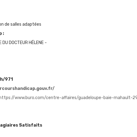
on de salles adaptées
 :
E DU DOCTEUR HÉLENE
-
ph/971
courshandicap.gouv.fr/
https://www.buro.com/centre-affaires/guadeloupe-baie-mahault-2
tagiaires Satisfaits